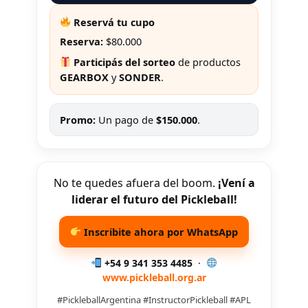
Reservá tu cupo
Reserva:
$80.000
Participás del sorteo
de productos
GEARBOX
y
SONDER
.
Promo:
Un pago de
$150.000
.
No te quedes afuera del boom.
¡Vení a
liderar el futuro del Pickleball!
Inscribite ahora por WhatsApp
+54 9 341 353 4485
·
www.pickleball.org.ar
#PickleballArgentina #InstructorPickleball #APL